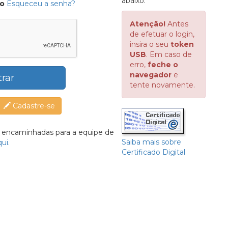
abaixo:
do
Esqueceu a senha?
Atenção!
Antes
de efetuar o login,
insira o seu
token
USB
. Em caso de
erro,
feche o
navegador
e
trar
tente novamente.
Cadastre-se
r encaminhadas para a equipe de
Saiba mais sobre
ui.
Certificado Digital