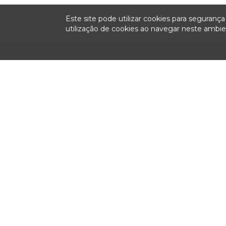
Este site pode utilizar cookies para seguran
utilização de cookies ao navegar neste amb
Institucional
Sessões
Fiscalizaç
Plenárias
Colegiado
Relatórios anu
fiscalização
Ao Vivo
História
Pauta
Missão, Visão e Valores
Ata
Relatorias
Notas Taquigráficas
Organograma
Sustentação Oral
Competências
Acompanhe as Sessões
Legislação