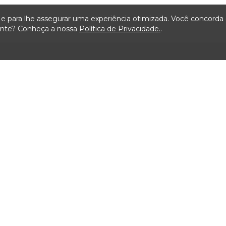
ça e para lhe assegurar uma experiência otimizada. Você concord
iente? Conheça a nossa
Política de Privacidade.
.
Mapa do Site
ão
Serviços
Transparência
Visit
ais de
Carta de Serviços ao
Licitações TCMSP
Agende
Usuário
Acesso à Informação
Consulta Processos
Solicitação de dados
Prazos Processuais
Contrato e Afins
Protocolo Eletrônico
Execução
Cartório
Orçamentária e
Financeira
Emissão de Certidões /
Atestados
Servidores