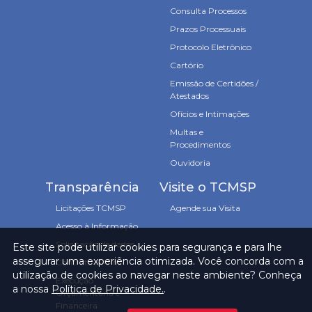
Consulta Processos
Prazos Processuais
Protocolo Eletrônico
Cartório
Emissão de Certidões /
Atestados
Ofícios e Intimações
Multas e
Procedimentos
Ouvidoria
Transparência
Visite o TCMSP
Licitações TCMSP
Agende sua Visita
Acesso à Informação
Solicitação de dados
Este site pode utilizar cookies para segurança e para lhe
assegurar uma experiência otimizada. Você concorda com a
Contrato e Afins
utilização de cookies ao navegar neste ambiente? Conheça
Execução
a nossa
Política de Privacidade.
.
Orçamentária e
Financeira