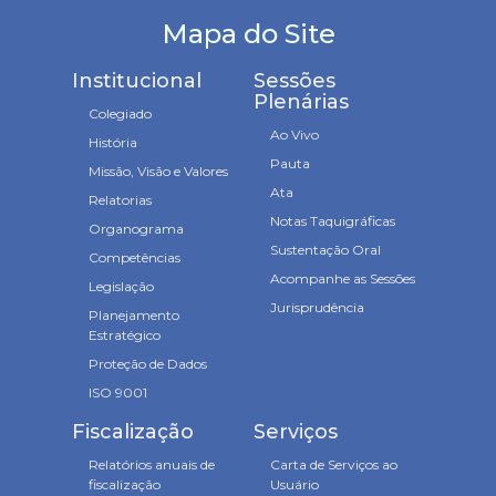
Mapa do Site
Institucional
Sessões
Plenárias
Colegiado
Ao Vivo
História
Pauta
Missão, Visão e Valores
Ata
Relatorias
Notas Taquigráficas
Organograma
Sustentação Oral
Competências
Acompanhe as Sessões
Legislação
Jurisprudência
Planejamento
Estratégico
Proteção de Dados
ISO 9001
Fiscalização
Serviços
Relatórios anuais de
Carta de Serviços ao
fiscalização
Usuário