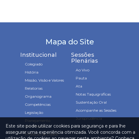
Mapa do Site
Institucional
Sessões
Plenárias
Colegiado
Ao Vivo
História
Pauta
Missão, Visão e Valores
Ata
Relatorias
Notas Taquigráficas
Organograma
Sustentação Oral
Competências
Acompanhe as Sessões
Legislação
Jurisprudência
Planejamento
Este site pode utilizar cookies para segurança e para lhe
Estratégico
assegurar uma experiência otimizada. Você concorda com a
Proteção de Dados
utilização de cookies ao navegar neste ambiente? Conheça