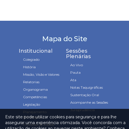
Mapa do Site
Institucional
Sessões
Plenárias
Colegiado
Ao Vivo
História
Pauta
Missão, Visão e Valores
Ata
Relatorias
Notas Taquigráficas
Organograma
Sustentação Oral
Competências
Acompanhe as Sessões
Legislação
Jurisprudência
Planejamento
Este site pode utilizar cookies para segurança e para lhe
Estratégico
assegurar uma experiência otimizada. Você concorda com a
Proteção de Dados
utilização de cookies ao navegar neste ambiente? Conheça